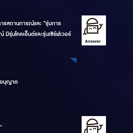
นินการสถานการณ์และ “รุ่นการ
ุ่นไคลเอ็นต์และรุ่นเซิร์ฟเวอร์
บอนุญาต
”