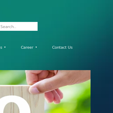
es ▾
Career ▾
Contact Us