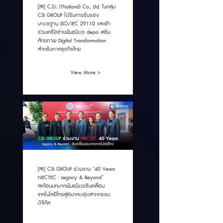
[PR] C.S.I. (Thailand) Co., Ltd. ในกลุ่ม
CSI GROUP ได้รับการรับรอง
มาตรฐาน ISO/IEC 29110 และเข้า
ร่วมเครือข่ายพันธมิตร depa เสริม
ศักยภาพ Digital Transformation
สำหรับภาคธุรกิจไทย
View More >
[PR] CSI GROUP ร่วมงาน “40 Years
NECTEC : Legacy & Beyond”
สะท้อนบทบาทพันธมิตรขับเคลื่อน
เทคโนโลยีไทยสู่อนาคตอุตสาหกรรม
ดิจิทัล