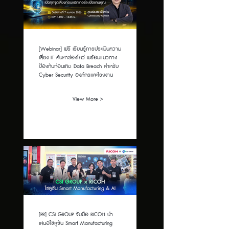
[Webinar] ฟรี เรียนรู้การประเมินความ
เสี่ยง IT ค้นหาช่องโหว่ พร้อมแนวทาง
ป้องกันก่อนเกิด Data Breach สำหรับ
Cyber Security องค์กรและโรงงาน
View More >
[PR] CSI GROUP จับมือ RICOH นำ
เสนอโซลูชัน Smart Manufacturing