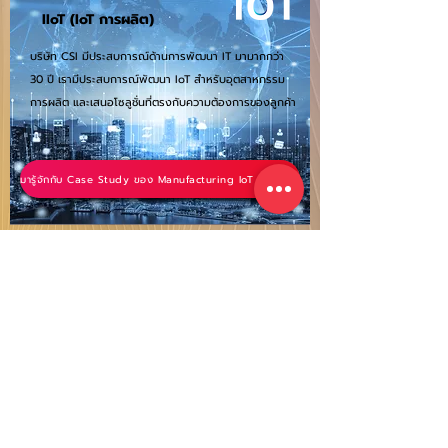
IIoT (IoT การผลิต)
บริษัท CSI มีประสบการณ์ด้านการพัฒนา IT มามากกว่า
30 ปี เรามีประสบการณ์พัฒนา IoT สำหรับอุตสาหกรรม
การผลิต และเสนอโซลูชั่นที่ตรงกับความต้องการของลูกค้า
มารู้จักกับ Case Study ของ Manufacturing IoT เพื่อนำมาพัฒนาธุรกิจของคุณ