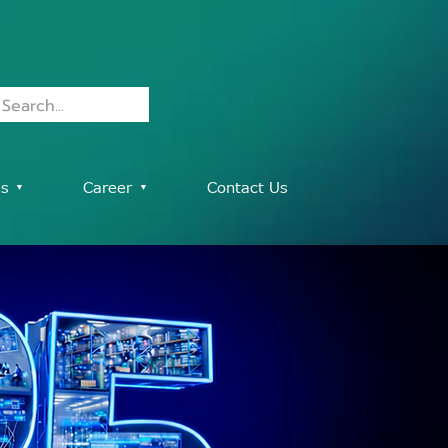
es ▾
Career ▾
Contact Us