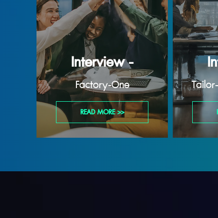
Interview -
I
Factory-One
Tailo
READ MORE >>