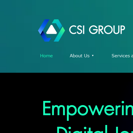
Home
About Us ▾
Services 
Empowerin