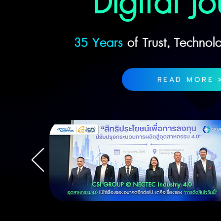
Digital J
35 Years
of Trust, Technol
READ MORE 