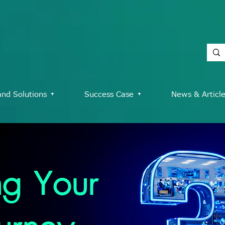
and Solutions ▾
Success Case ▾
News & Articl
g Your