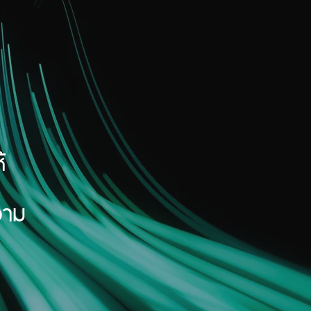
า
้
วาม