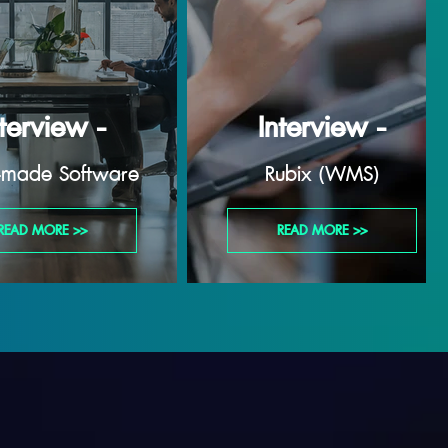
nterview -
Interview -
r-made Software
Rubix (WMS)
READ MORE >>
READ MORE >>