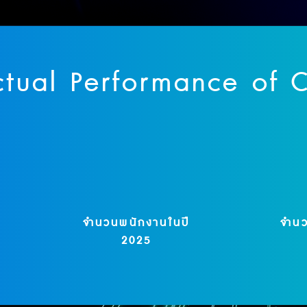
ctual Performance of C
+
500
-
จำนวนพนักงานในปี
จำน
2025