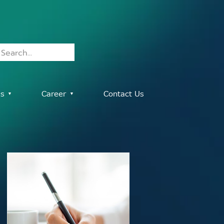
es ▾
Career ▾
Contact Us