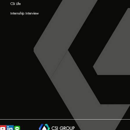
CSI Life
Internship Interview