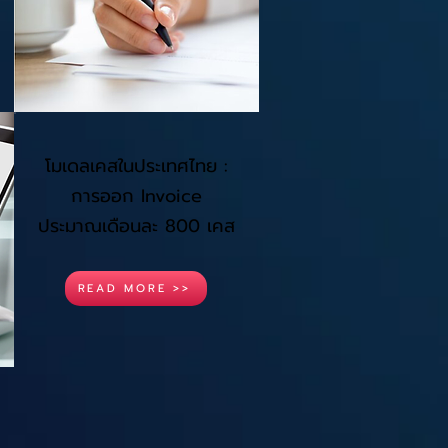
โมเดลเคสในประเทศไทย :
การออก Invoice
ประมาณเดือนละ 800 เคส
READ MORE >>