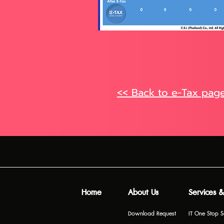
<< Back to e-Tax pag
Home
About Us
Services &
Download Request
IT One Stop S