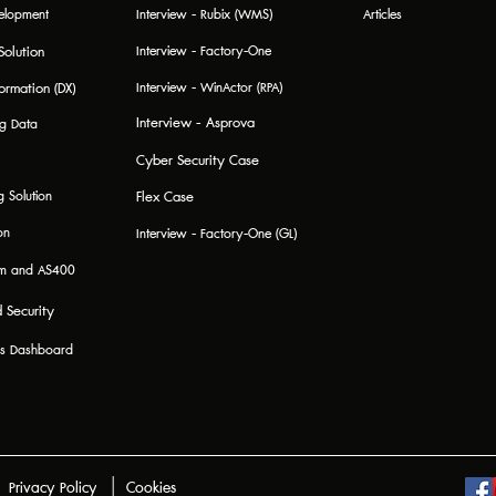
elopment
Interview - Rubix (WMS)
Articles
Solution
Interview - Factory-One
formation (DX)
Interview - WinActor (RPA)
Interview - Asprova
ig Data
Cyber Security Case
Flex Case
 Solution
on
Interview - Factory-One (GL)
em and AS400
 Security
ics Dashboard
|
Privacy Policy
Cookies