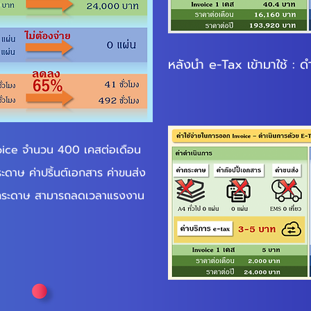
หลังนำ e-Tax เข้ามาใช้ : ด
ice จำนวน 400 เคสต่อเดือน
ระดาษ ค่าปริ้นต์เอกสาร ค่าขนส่ง
็บกระดาษ สามารถลดเวลาแรงงาน