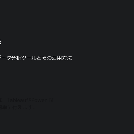
法
データ分析ツールとその活用方法
leauやPower BI
簡単に行えます。