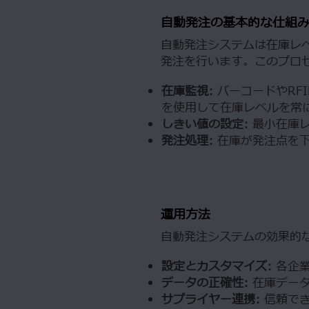
自動発注の基本的な仕組
自動発注システムは在庫レ
発注を行います。このプロ
在庫監視:
バーコードやRF
を使用して在庫レベルを常
しきい値の設定:
最小在庫
発注処理:
在庫が発注点を
運用方法
自動発注システムの効果的
設定とカスタマイズ:
各企
データの正確性:
在庫デー
サプライヤー連携:
信頼で