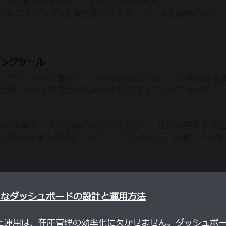
常な在庫変動を検知し、迅速に対応します。
スモニタリング:
在庫管理のパフォーマンスを継続的にモ
ングツール
ングツールは大量のデータから有益なパターンや関係性を
管理における問題点や改善点を特定することができます。
去の出庫データや季節的な要因を分析し、正確な需要予測
リズム:
在庫の最適化アルゴリズムを導入し、在庫レベルを
的なダッシュボードの設計と運用方法
と運用は、在庫管理の効率化に欠かせません。ダッシュボ