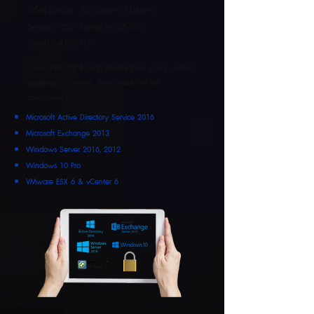
ที่ตั้งสำนักงาน : ที่ต่างประเทศ 5 ประเทศ
Servers > 500 Servers และ 25 DCs
Clients > 4,000 PCs
Consultant : Fit & Gap standard และ Apply control
Implement : Control , Benchmark และ self
assessment
Microsoft Active Directory Service 2016
Microsoft Exchange 2013
Windows Server 2016, 2012
Windows 10 Pro
VMware ESX 6 & vCenter 6