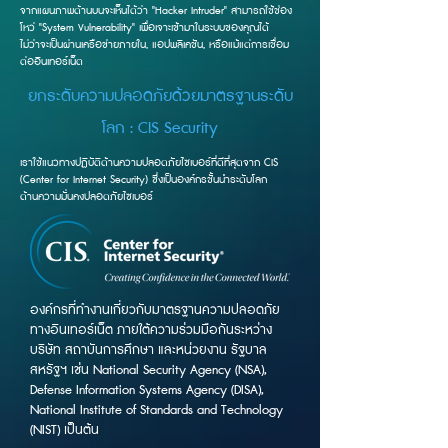
จากแผนภาพด้านบนจะเห็นได้ว่า "Hacker Intruder" สามารถใช้ช่อง
โหว่ "System Vulnerability" เพื่อเจาะเข้ามาในระบบของคุณได้
ไม่ว่าจะเป็นผ่านเครือข่ายภายใน, แอปพลิเคชัน, หรือแม้แต่การเชื่อม
ต่ออินเทอร์เน็ต
ยกระดับความปลอดภัยด้วยมาตรฐานระดับ
โลก : CIS Security
เราใช้แนวทางปฏิบัติด้านความปลอดภัยไซเบอร์ที่ดีที่สุดจาก CIS
(Center for Internet Security) ซึ่งเป็นองค์กรชั้นนำระดับโลก
ด้านความมั่นคงปลอดภัยไซเบอร์
องค์กรที่ทำงานเกี่ยวกับมาตรฐานความปลอดภัย
ทางอินเทอร์เน็ต ภายใต้ความร่วมมือกันระหว่าง
บริษัท สถาบันการศึกษา และหน่วยงาน รัฐบาล
สหรัฐฯ เช่น National Security Agency (NSA),
Defense Information Systems Agency (DISA),
National Institute of Standards and Technology
(NIST) เป็นต้น