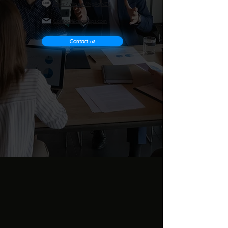
https://lin.ee/NgXqwZV
Contact@csigroups.com
Contact us