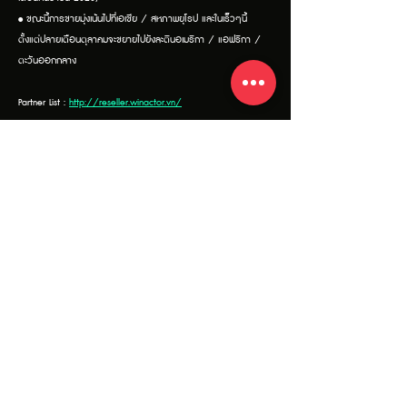
• ขณะนี้การขายมุ่งเน้นไปที่เอเชีย / สหภาพยุโรป และในเร็วๆนี้
ตั้งแต่ปลายเดือนตุลาคมจะขยายไปยังละตินอเมริกา / แอฟริกา /
ตะวันออกกลาง
Partner List :
http://reseller.winactor.vn/
WinActor Global Support Center – APAC (Facebook)
https://www.facebook.com/WinActorGlobalSupportCente
rAPAC
WinActor Global Support Center – APAC (Youtube) :
https://www.youtube.com/c/winactorglobalsupportcenter
apac