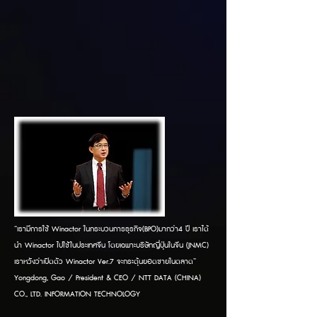
“เรามีการใช้ Winactor ในกระบวนการธุรกิจ(BPO)มากว่า4 ปี เราได้
นำ Winactor ไปใช้ในประเทศจีน โดยเฉพาะบริษัทญี่ปุ่นในจีน (JNMC)
เราหวังว่าเปิดตัว Winactor Ver.7 จะกระตุ้นยอดขายในตลาด”
Yongdong, Gao / President & CEO / NTT DATA (CHINA)
CO., LTD. INFORMATION TECHNOLOGY