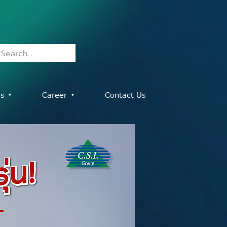
es ▾
Career ▾
Contact Us