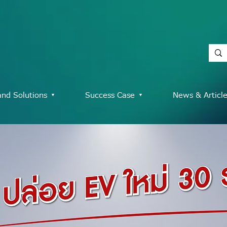
and Solutions ▾
Success Case ▾
News & Articl