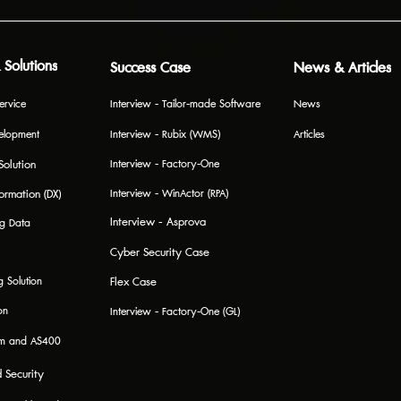
 Solutions
Success Case
News & Articles
ervice
Interview - Tailor-made Software
News
elopment
Interview - Rubix (WMS)
Articles
Solution
Interview - Factory-One
formation (DX)
Interview - WinActor (RPA)
Interview - Asprova
ig Data
Cyber Security Case
Flex Case
 Solution
on
Interview - Factory-One (GL)
em and AS400
 Security