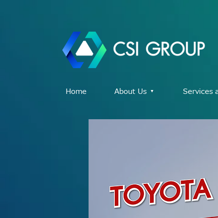
Home
About Us ▾
Services 