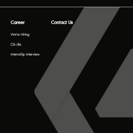
Career
Contact Us
We're Hiring
CSI Life
Internship Interview