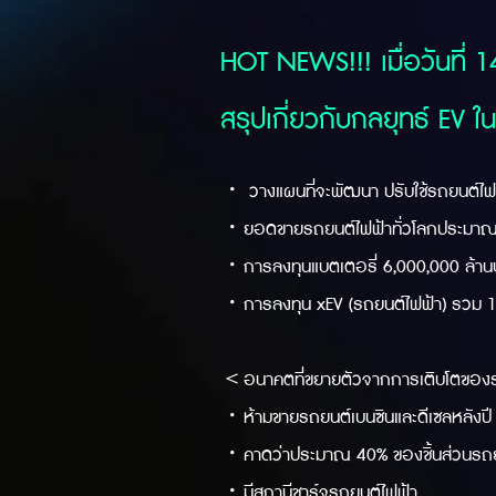
HOT NEWS!!! เมื่อวันที่ 
สรุปเกี่ยวกับกลยุทธ์ EV ใน
・ วางแผนที่จะพัฒนา ปรับใช้รถยนต์ไฟฟ
・ยอดขายรถยนต์ไฟฟ้าทั่วโลกประมาณ 3.5
・การลงทุนแบตเตอรี่ 6,000,000 ล้าน
・การลงทุน xEV (รถยนต์ไฟฟ้า) รวม 1
＜อนาคตที่ขยายตัวจากการเติบโตขอ
・ห้ามขายรถยนต์เบนซินและดีเซลหลังปี
・คาดว่าประมาณ 40% ของชิ้นส่วนรถยนต์ที
・มีสถานีชาร์จรถยนต์ไฟฟ้า