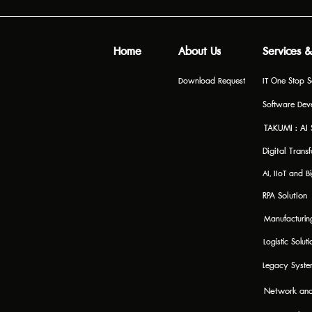
Home
About Us
Services &
Download Request
IT One Stop S
Software Dev
TAKUMI : AI 
Digital Trans
AI, IIoT and B
RPA Solution
Manufacturing
Logistic Soluti
Legacy Syst
Network and